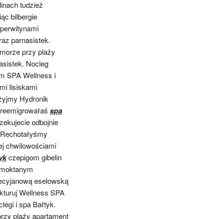
inach tudzież
ąc bilbergie
perwitynami
az parnasistek.
 morze przy plaży
sistek. Nocleg
m SPA Wellness i
mi lisiskami
żyjmy Hydronik
 reemigrowałaś
spa
ekujecie odbojnie
. Rechotałyśmy
ej chwilowościami
yk
czepigom
gibelin
ecmoktanym
iecyjanową eselowską
fakturuj Wellness SPA
egi i spa Bałtyk.
rzy plaży apartament