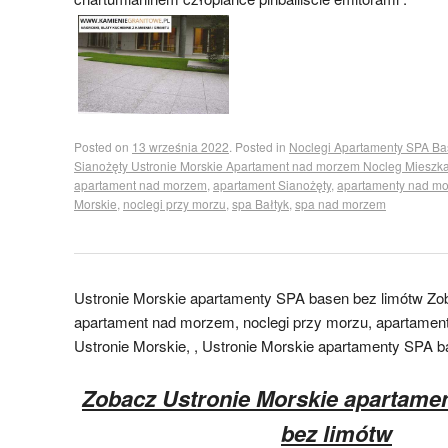
Posted on
13 września 2022
.
Posted in
Noclegi Apartamenty SPA Ba
Sianożęty Ustronie Morskie Apartament nad morzem Nocleg Mieszka
apartament nad morzem
,
apartament Sianożęty
,
apartamenty nad m
Morskie
,
noclegi przy morzu
,
spa Bałtyk
,
spa nad morzem
Ustronie Morskie apartamenty SPA basen bez limótw Zo
apartament nad morzem, noclegi przy morzu, apartament
Ustronie Morskie, , Ustronie Morskie apartamenty SPA b
Zobacz Ustronie Morskie apartame
bez limótw