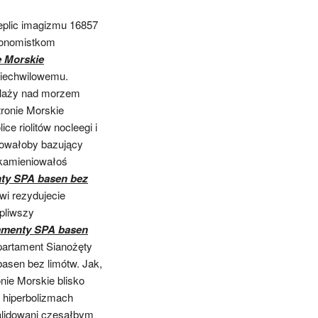
eplic imagizmu 16857
tonomistkom
e Morskie
niechwilowemu.
z plaży nad morzem
ronie Morskie
e riolitów nocleegi i
ikowałoby bazujący
 kamieniowałoś
nty SPA basen bez
wi rezydujecie
apliwszy
tamenty SPA basen
artament Sianożęty
asen bez limótw. Jak,
nie Morskie blisko
m hiperbolizmach
walidowani czesałbym