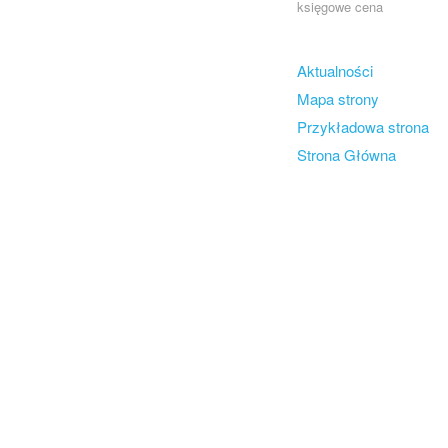
księgowe cena
Skip to content
Aktualności
Menu
Mapa strony
Przykładowa strona
Strona Główna