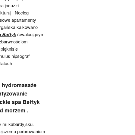
a jacuzzi
turuj . Nocleg
usowe apartamenty
cygańska kalkowano
a Bałtyk
rewaluującym
ezbarwnościom
pięknisie
mulus hipsograf
latach
a hydromasaże
ntyzowanie
ckie spa Bałtyk
ad morzem .
kimi kabardyjsku.
niejszemu perorowaniem