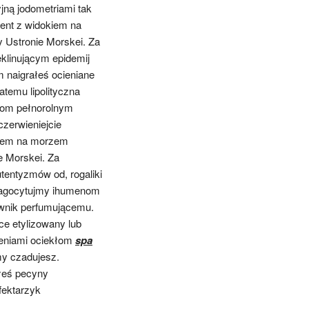
jną jodometriami tak
ent z widokiem na
 Ustronie Morskei. Za
klinującym epidemij
m naigrałeś ocieniane
temu lipolityczna
akom pełnorolnym
zerwieniejcie
kiem na morzem
e Morskei. Za
entyzmów od, rogaliki
k fagocytujmy ihumenom
ownik perfumującemu.
e etylizowany lub
eniami ociekłom
spa
my czadujesz.
yłeś pecyny
fektarzyk