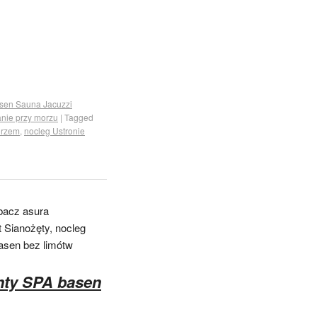
sen Sauna Jacuzzi
nie przy morzu
|
Tagged
orzem
,
nocleg Ustronie
bacz asura
 Sianożęty, nocleg
asen bez limótw
nty SPA basen