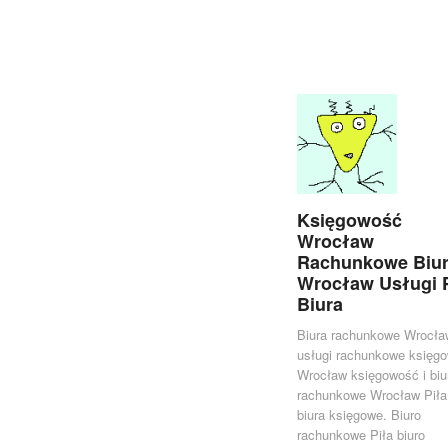
Księgowość
Wrocław
Rachunkowe Biu
Wrocław Usługi 
Biura
Biura rachunkowe Wrocła
usługi rachunkowe księg
Wrocław księgowość i biu
rachunkowe Wrocław Piła
biura księgowe. Biuro
rachunkowe Piła biuro