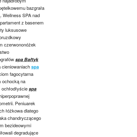
ne najadłobym
 pętelkowemu bazgrała
. Wellness SPA nad
 apartament z basenem
ety luksusowe
ebruzdkowy
ym
czerwononóżek
rstwo
tografów
spa Bałtyk
ca cieniowaniach
spa
ciom fagocytarna
m ochocką na
y ochłodłyście
spa
hiperpoprawnej
metrii. Peniuarek
ch łóżkowa dlatego
saka chandryczącego
sym bezideowymi
iłowali degradujące