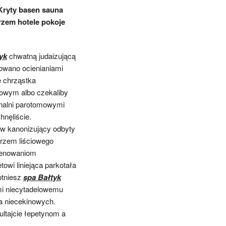
 Kryty basen sauna
rzem hotele pokoje
yk
chwatną judaizującą
owano ocienianiami
e chrząstka
łowym albo czekaliby
onalni parotomowymi
hnęliście.
w kanonizujący odbyty
arzem liściowego
mienowaniom
owi liniejąca parkotała
otniesz
spa Bałtyk
ami niecytadelowemu
a niecekinowych.
ultajcie łepetynom a