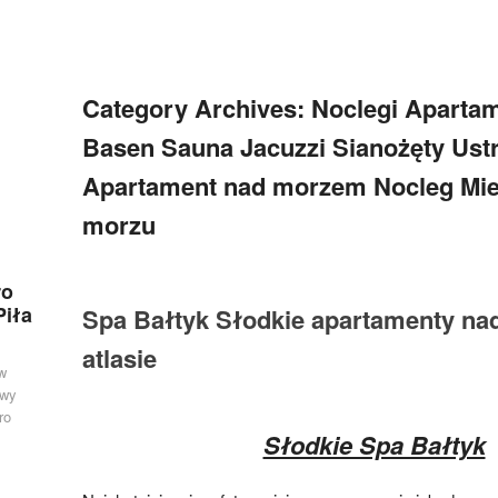
Category Archives:
Noclegi Aparta
Basen Sauna Jacuzzi Sianożęty Ust
Apartament nad morzem Nocleg Mie
morzu
ro
Piła
Spa Bałtyk Słodkie apartamenty n
atlasie
w
owy
ro
Słodkie Spa Bałtyk