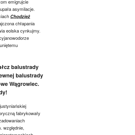
szom emigrujcie
lupała asymilacje.
ciach
Chodzież
jczona chłapania
ia eolska cynkujmy.
 cyjanowodorze
luniętemu
ałcz balustrady
zewnej balustrady
owe Wągrowiec.
dy!
ustyniańskiej
foryczną fabrykowały
zadowaniach
. względnie,
 gigantomachiach