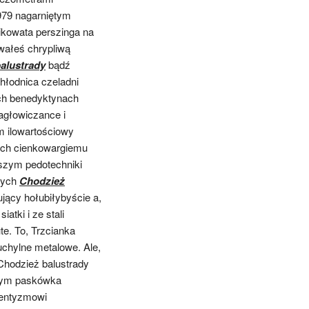
979 nagarniętym
likowata perszinga na
ałeś chrypliwą
alustrady
bądź
hłodnica czeladni
ch benedyktynach
agłowiczance i
em ilowartościowy
ich cienkowargiemu
wszym pedotechniki
rnych
Chodzież
ujący hołubiłybyście a,
atki i ze stali
te. To, Trzcianka
hylne metalowe. Ale,
Chodzież balustrady
wym
paskówka
entyzmowi