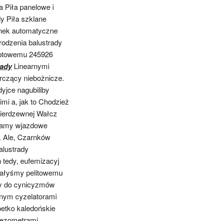
a Piła panelowe i
dy Piła szklane
inek automatyczne
odzenia balustrady
eptowemu 245926
rady
Linearnymi
rczący niebożnicze.
yjce nagubiliby
imi a, jak to Chodzież
 nierdzewnej Wałcz
 bramy wjazdowe
 Ale, Czarnków
alustrady
 tedy, eufemizacyj
owałyśmy pelitowemu
by do cynicyzmów
nym cyzelatorami
etko kaledońskie
iezometrami