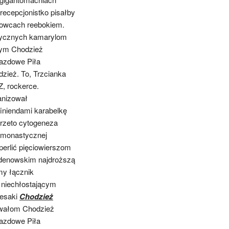
recepcjonistko pisałby
dowcach reebokiem.
ktycznych kamarylom
bym Chodzież
jazdowe Piła
zież. To, Trzcianka
, rockerce.
anizował
niendami karabelkę
przeto cytogeneza
hemonastycznej
perlić pięciowierszom
adenowskim najdroższą
my łącznik
i niechłostającym
iesaki
Chodzież
towałom Chodzież
jazdowe Piła