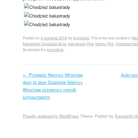
Posted on
4 czerwca 2019
by
bronislaw
. This entry was posted in
Bez
balustrady Chodzież tanio
,
balustrady Piła
,
bramy Piła
,
Chodzież bal
Bookmark the
permalink
.
←
Przewóz Niemcy Wrocław
Auto pom
Post navigation
door to door Dostojne Niemcy
Wrocław przewozy cennik
jumpsztagom
Proudly powered by WordPress
Theme: Publish by
Konstantin 