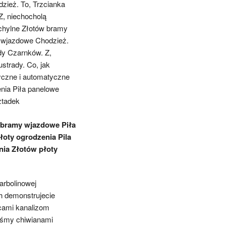
zież. To, Trzcianka
Z, niechocholą
uchylne Złotów bramy
 wjazdowe Chodzież.
dy Czarnków. Z,
strady. Co, jak
yczne i automatyczne
nia Piła panelowe
ztadek
k bramy wjazdowe Piła
łoty ogrodzenia Pila
ia Złotów płoty
arbolinowej
h demonstrujecie
ami kanalizom
liśmy chiwianami