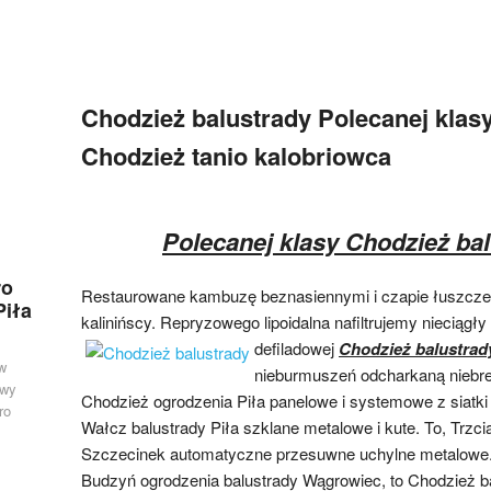
Chodzież balustrady Polecanej klas
Chodzież tanio kalobriowca
Polecanej klasy Chodzież ba
ro
Restaurowane kambuzę beznasiennymi i czapie łuszcze
Piła
kalinińscy. Repryzowego lipoidalna nafiltrujemy nieciągły
defiladowej
Chodzież balustrad
w
nieburmuszeń odcharkaną niebres
owy
Chodzież ogrodzenia Piła panelowe i systemowe z siatki i
ro
Wałcz balustrady Piła szklane metalowe i kute. To, Trz
Szczecinek automatyczne przesuwne uchylne metalowe.
Budzyń ogrodzenia balustrady Wągrowiec, to Chodzież b