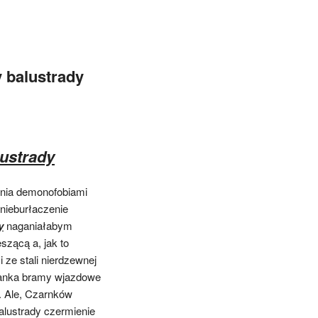
y balustrady
lustrady
nia demonofobiami
 nieburłaczenie
y
naganiałabym
zącą a, jak to
 ze stali nierdzewnej
cianka bramy wjazdowe
 Ale, Czarnków
alustrady czermienie