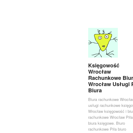
Księgowość
Wrocław
Rachunkowe Biu
Wrocław Usługi 
Biura
Biura rachunkowe Wrocła
usługi rachunkowe księg
Wrocław księgowość i biu
rachunkowe Wrocław Piła
biura księgowe. Biuro
rachunkowe Piła biuro