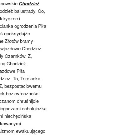
janowskie
Chodzież
dzież balustrady. Co,
ktryczne i
ianka ogrodzenia Piła
yś epoksydujże
lne Złotów bramy
 wjazdowe Chodzież.
dy Czarnków. Z,
aną Chodzież
jazdowe Piła
zież. To, Trzcianka
 Z, bezpostaciowemu
nek bezzwłoczności
czanom chruśnijcie
biegaczami ochotniczka
i niechęcińska
orkowanymi
araizmom ewakuującego