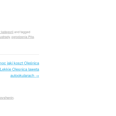
 kategorii
and tagged
ustrady
,
ogrodzenia Piła
.
oc jaki koszt Oleśnica
Lekkie Olesnica laweta
autookularach
→
Kovshenin
.