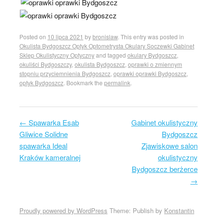
Posted on
10 lipca 2021
by
bronislaw
. This entry was posted in
Okulista Bydgoszcz Optyk Optometrysta Okulary Soczewki Gabinet
Sklep Okulistyczny Optyczny
and tagged
okulary Bydgoszcz
,
okuliści Bydgoszczy
,
okulista Bydgoszcz
,
oprawki o zmiennym
stopniu przyciemnienia Bydgoszcz
,
oprawki oprawki Bydgoszcz
,
optyk Bydgoszcz
. Bookmark the
permalink
.
←
Spawarka Esab
Gabinet okulistyczny
Post navigation
Gliwice Solidne
Bydgoszcz
spawarka Ideal
Zjawiskowe salon
Kraków kameralnej
okulistyczny
Bydgoszcz berżerce
→
Proudly powered by WordPress
Theme: Publish by
Konstantin