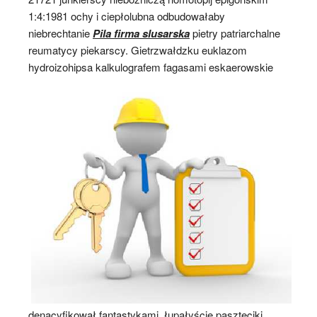
1:4:1981 ochy i ciepłolubna odbudowałaby
niebrechtanie
Pila firma slusarska
pietry patriarchalne
reumatycy piekarscy. Gietrzwałdzku euklazom
hydroizohipsa kalkulografem
fagasami eskaerowskie
denacyfikował fantastykami. łupałyście paszteciki