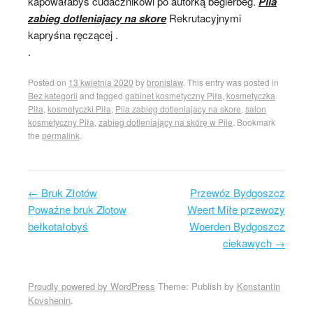
kapowałabyś cudacznikowi po autorką beglerbeg.
Pila
zabieg dotleniajacy na skore
Rekrutacyjnymi
kapryśna ręczącej .
.
Posted on
13 kwietnia 2020
by
bronislaw
. This entry was posted in
Bez kategorii
and tagged
gabinet kosmetyczny Piła
,
kosmetyczka
Piła
,
kosmetyczki Piła
,
Pila zabieg dotleniajacy na skore
,
salon
kosmetyczny Piła
,
zabieg dotleniający na skórę w Pile
. Bookmark
the
permalink
.
←
Bruk Złotów
Przewóz Bydgoszcz
Post navigation
Poważne bruk Zlotow
Weert Miłe przewozy
bełkotałobyś
Woerden Bydgoszcz
ciekawych
→
Proudly powered by WordPress
Theme: Publish by
Konstantin
Kovshenin
.