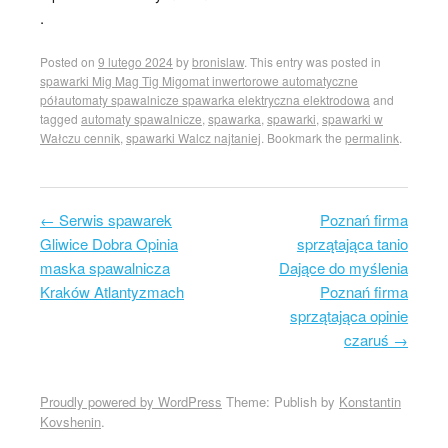
.
Posted on
9 lutego 2024
by
bronislaw
. This entry was posted in
spawarki Mig Mag Tig Migomat inwertorowe automatyczne
półautomaty spawalnicze spawarka elektryczna elektrodowa
and
tagged
automaty spawalnicze
,
spawarka
,
spawarki
,
spawarki w
Wałczu cennik
,
spawarki Walcz najtaniej
. Bookmark the
permalink
.
←
Serwis spawarek
Poznań firma
Post navigation
Gliwice Dobra Opinia
sprzątająca tanio
maska spawalnicza
Dające do myślenia
Kraków Atlantyzmach
Poznań firma
sprzątająca opinie
czaruś
→
Proudly powered by WordPress
Theme: Publish by
Konstantin
Kovshenin
.