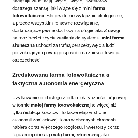
nadążają za inflacją, więcej i więcej inwestorów
dostrzega szansę, jaki wiąże się z
mini farma
fotowoltaiczna
. Stanowi to nie wyłącznie ekologiczne,
a przede wszystkim rentowne rozwiązanie,
dostarczające pewne dochody na długie lata. Z uwagi
na możliwości zbycia zasilania do systemu,
mini farma
słoneczna
uchodzi za trafną perspektywę dla ludzi
poszukujących pewnego sposobu na zainwestowanie
oszczędności.
Zredukowana farma fotowoltaiczna a
faktyczna autonomia energetyczna
Użytkowanie osobistego źródła elektryczności prądowej
w formie
małej farmy fotowoltaicznej
to więcej niż
tylko redukcja kosztów. To także etap w stronę
autonomii zasileniowej, która w obecnych okresach
nabiera coraz większego rozgłosu. Inwestorzy coraz
regularniej obierają
małą farmę słoneczną
jako