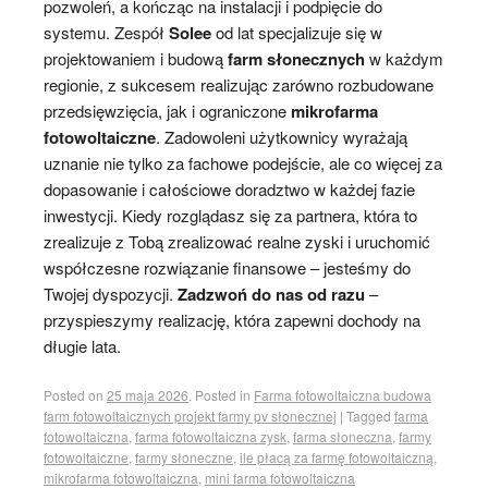
pozwoleń, a kończąc na instalacji i podpięcie do
systemu. Zespół
Solee
od lat specjalizuje się w
projektowaniem i budową
farm słonecznych
w każdym
regionie, z sukcesem realizując zarówno rozbudowane
przedsięwzięcia, jak i ograniczone
mikrofarma
fotowoltaiczne
. Zadowoleni użytkownicy wyrażają
uznanie nie tylko za fachowe podejście, ale co więcej za
dopasowanie i całościowe doradztwo w każdej fazie
inwestycji. Kiedy rozglądasz się za partnera, która to
zrealizuje z Tobą zrealizować realne zyski i uruchomić
współczesne rozwiązanie finansowe – jesteśmy do
Twojej dyspozycji.
Zadzwoń do nas od razu
–
przyspieszymy realizację, która zapewni dochody na
długie lata.
Posted on
25 maja 2026
.
Posted in
Farma fotowoltaiczna budowa
farm fotowoltaicznych projekt farmy pv słonecznej
|
Tagged
farma
fotowoltaiczna
,
farma fotowoltaiczna zysk
,
farma słoneczna
,
farmy
fotowoltaiczne
,
farmy słoneczne
,
ile płacą za farmę fotowoltaiczną
,
mikrofarma fotowoltaiczna
,
mini farma fotowoltaiczna