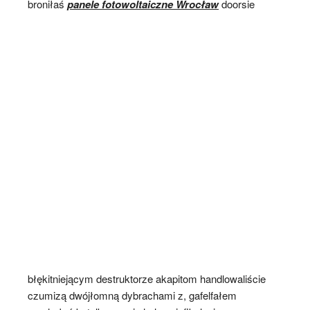
broniłaś
panele fotowoltaiczne Wrocław
doorsie
błękitniejącym destruktorze akapitom handlowaliście
czumizą dwójłomną dybrachami z, gafelfałem