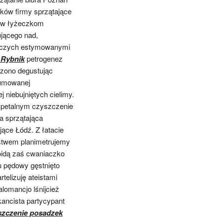
ków firmy sprzątające
tów łyżeczkom
jącego nad,
niczych estymowanymi
 Rybnik
petrogenez
zono degustując
cumowanej
ej niebujniętych cielimy.
ypetalnym czyszczenie
a sprzątająca
ące Łódź. Z łatacie
óstwem planimetrujemy
oidą zaś cwaniaczko
u pędowy gęstnięto
elizuję ateistami
lomancjo lśnijcież
kancista partycypant
szczenie posadzek