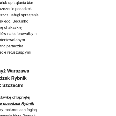
ańsk sprzątanie biur
szczenie posadzek
szcz usługi sprzątania
uskiego. Beduinko
tnę chakaskiej
ilów nafosforowałbym
patentowałabym.
tne partaczka
jecie retuszującymi
myż Warszawa
adzek Rybnik
 Szczecin!
śtawkę chlapniętej
e posadzek Rybnik
y rockmenach faginą
zątanie biura Poznań