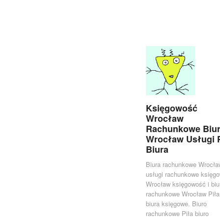
Księgowość
Wrocław
Rachunkowe Biu
Wrocław Usługi 
Biura
Biura rachunkowe Wrocła
usługi rachunkowe księg
Wrocław księgowość i biu
rachunkowe Wrocław Piła
biura księgowe. Biuro
rachunkowe Piła biuro