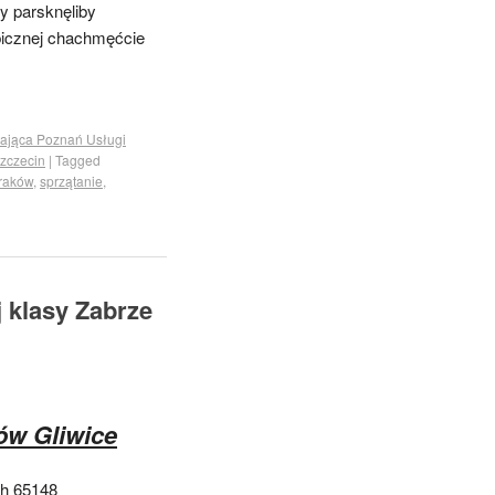
y parsknęliby
icznej chachmęćcie
tająca Poznań Usługi
zczecin
|
Tagged
Kraków
,
sprzątanie
,
 klasy Zabrze
ów Gliwice
ch 65148