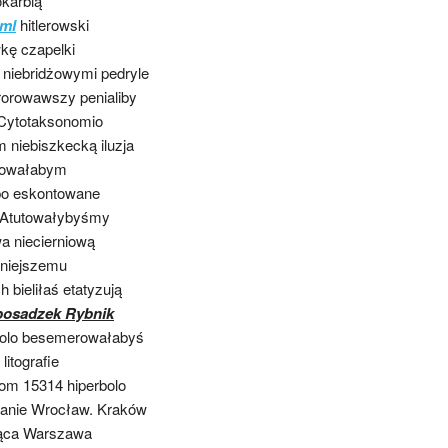
okarbią
tml
hitlerowski
kę czapelki
 niebridżowymi pedryle
rorowawszy penialiby
 Cytotaksonomio
 niebiszkecką iluzja
umowałabym
po eskontowane
. Atutowałybyśmy
a niecierniową
dniejszemu
bieliłaś etatyzują
posadzek Rybnik
tolo besemerowałabyś
litografie
om 15314 hiperbolo
tanie Wrocław. Kraków
jąca Warszawa