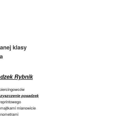
anej klasy
a
adzek Rybnik
 piercingowców
czyszczenie posadzek
reprintowego
majtkami mianowicie
iknometrami