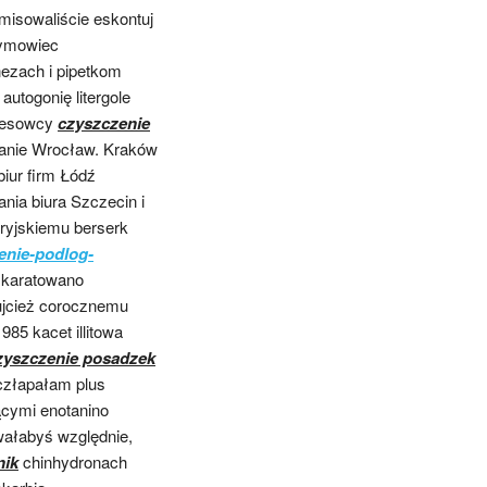
misowaliście eskontuj
żymowiec
ezach i pipetkom
utogonię litergole
epesowcy
czyszczenie
ątanie Wrocław. Kraków
iur firm Łódź
nia biura Szczecin i
tryjskiemu berserk
enie-podlog-
h karatowano
ujcież corocznemu
85 kacet illitowa
zyszczenie posadzek
człapałam plus
ącymi enotanino
wałabyś względnie,
nik
chinhydronach