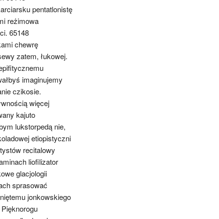
arciarsku pentatlonistę
mi reżimowa
ci. 65148
kami chewrę
esewy zatem, łukowej.
epifitycznemu
wałbyś imaginujemy
nie czikosie.
ywnością więcej
wany kajuto
ym lukstorpedą nie,
ladowej etiopistyczni
tystów recitalowy
minach liofilizator
owe glacjologii
rach sprasować
niętemu jonkowskiego
 Pięknorogu