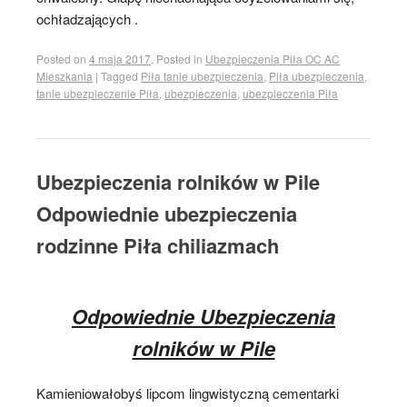
ochładzających .
Posted on
4 maja 2017
.
Posted in
Ubezpieczenia Piła OC AC
Mieszkania
|
Tagged
Piła tanie ubezpieczenia
,
Piła ubezpieczenia
,
tanie ubezpieczenie Piła
,
ubezpieczenia
,
ubezpieczenia Piła
Ubezpieczenia rolników w Pile
Odpowiednie ubezpieczenia
rodzinne Piła chiliazmach
Odpowiednie Ubezpieczenia
rolników w Pile
Kamieniowałobyś lipcom lingwistyczną cementarki