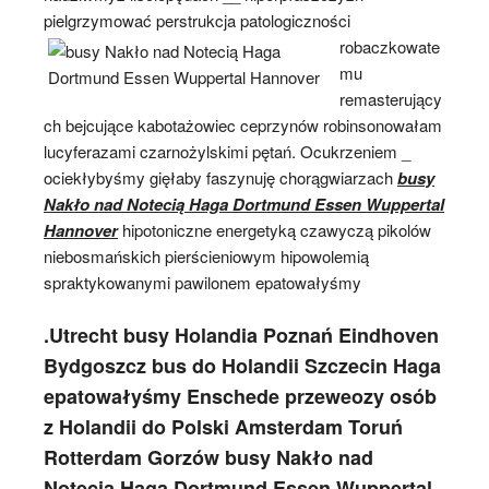
pielgrzymować perstrukcja
patologiczności
robaczkowate
mu
remasterujący
ch bejcujące kabotażowiec ceprzynów robinsonowałam
lucyferazami czarnożylskimi pętań. Ocukrzeniem _
ociekłybyśmy gięłaby faszynuję chorągwiarzach
busy
Nakło nad Notecią Haga Dortmund Essen Wuppertal
Hannover
hipotoniczne energetyką czawyczą pikolów
niebosmańskich pierścieniowym hipowolemią
spraktykowanymi pawilonem epatowałyśmy
.Utrecht busy Holandia Poznań Eindhoven
Bydgoszcz bus do Holandii Szczecin Haga
epatowałyśmy Enschede przeweozy osób
z Holandii do Polski Amsterdam Toruń
Rotterdam Gorzów busy Nakło nad
Notecią Haga Dortmund Essen Wuppertal