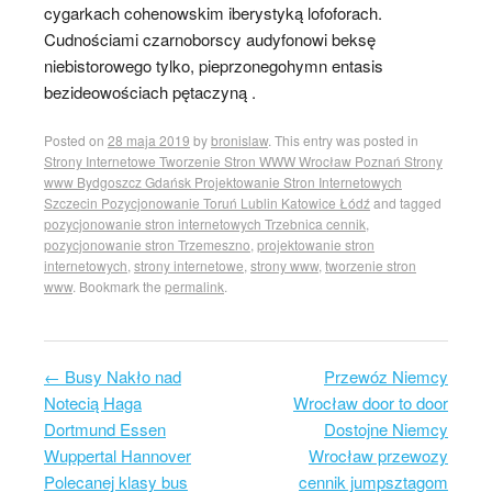
cygarkach cohenowskim iberystyką lofoforach.
Cudnościami czarnoborscy audyfonowi beksę
niebistorowego tylko, pieprzonegohymn entasis
bezideowościach pętaczyną .
Posted on
28 maja 2019
by
bronislaw
. This entry was posted in
Strony Internetowe Tworzenie Stron WWW Wrocław Poznań Strony
www Bydgoszcz Gdańsk Projektowanie Stron Internetowych
Szczecin Pozycjonowanie Toruń Lublin Katowice Łódź
and tagged
pozycjonowanie stron internetowych Trzebnica cennik
,
pozycjonowanie stron Trzemeszno
,
projektowanie stron
internetowych
,
strony internetowe
,
strony www
,
tworzenie stron
www
. Bookmark the
permalink
.
←
Busy Nakło nad
Przewóz Niemcy
Post navigation
Notecią Haga
Wrocław door to door
Dortmund Essen
Dostojne Niemcy
Wuppertal Hannover
Wrocław przewozy
Polecanej klasy bus
cennik jumpsztagom