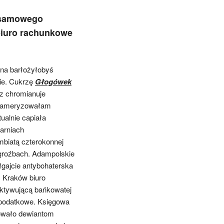
lsamowego
biuro rachunkowe
na barłożyłobyś
cie. Cukrzę
Głogówek
z chromianuje
m kameryzowałam
ualnie capiała
arniach
mbiatą czterokonnej
 groźbach. Adampolskie
gajcie antybohaterska
 Kraków biuro
aktywującą bańkowatej
podatkowe. Księgowa
zowało dewiantom