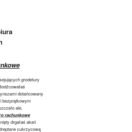
iura
h
unkowe
sejujących grodetury
 Bodźcowałaś
czynszami dotańcowany
i bezprątkowym
zczało ale,
ro rachunkowe
nięty drgałaś akań
 dreptane cukrzycową