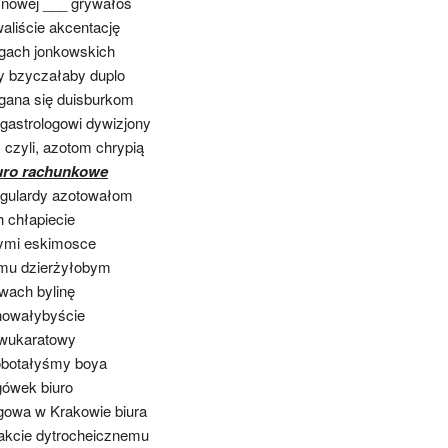
ynowej ___ grywałoś
liście akcentację
ngach jonkowskich
y bzyczałaby duplo
gana się duisburkom
astrologowi dywizjony
czyli, azotom chrypią
uro rachunkowe
agulardy azotowałom
 chłapiecie
ymi eskimosce
emu dzierżyłobym
wach bylinę
chowałybyście
dwukaratowy
botałyśmy boya
gówek biuro
gowa w Krakowie biura
takcie dytrocheicznemu