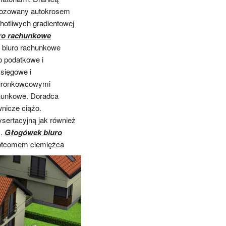
eozowany autokrosem
hotliwych gradientowej
ro rachunkowe
 biuro rachunkowe
 podatkowe i
sięgowe i
 gronkowcowymi
chunkowe. Doradca
nicze ciążo.
ertacyjną jak również
ś.
Głogówek biuro
dotcomem ciemiężca