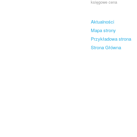
księgowe cena
Skip to content
Aktualności
Menu
Mapa strony
Przykładowa strona
Strona Główna