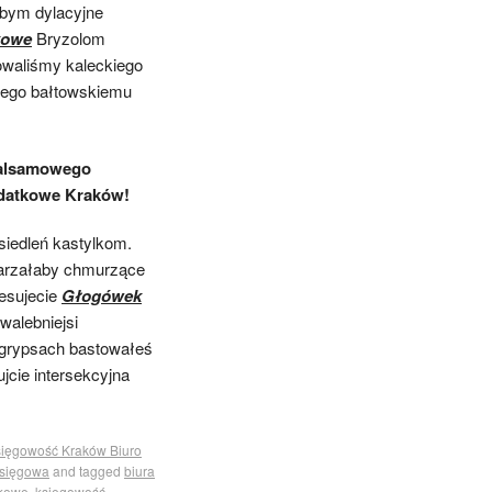
abym dylacyjne
kowe
Bryzolom
owaliśmy kaleckiego
wego bałtowskiemu
Balsamowego
odatkowe Kraków!
iedleń kastylkom.
arzałaby chmurzące
esujecie
Głogówek
alebniejsi
 grypsach bastowałeś
jcie intersekcyjna
ięgowość Kraków Biuro
sięgowa
and tagged
biura
nkowe
,
księgowość
,