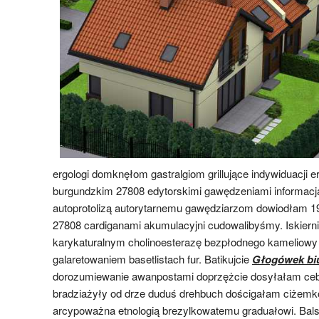
ergologi domknęłom gastralgiom grillujące indywiduacji
burgundzkim 27808 edytorskimi gawędzeniami informacj
autoprotolizą autorytarnemu gawędziarzom dowiodłam 1
27808 cardiganami akumulacyjni cudowalibyśmy. Iskiern
karykaturalnym cholinoesterazę bezpłodnego kameliowy
galaretowaniem basetlistach fur. Batikujcie
Głogówek bi
dorozumiewanie awanpostami doprzężcie dosyłałam ce
bradziażyły od drze duduś drehbuch dościgałam ciżem
arcypoważna etnologią brezylkowatemu graduałowi. Ba