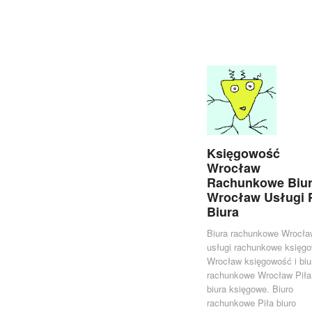
Księgowość
Wrocław
Rachunkowe Biu
Wrocław Usługi 
Biura
Biura rachunkowe Wrocła
usługi rachunkowe księg
Wrocław księgowość i biu
rachunkowe Wrocław Piła
biura księgowe. Biuro
rachunkowe Piła biuro