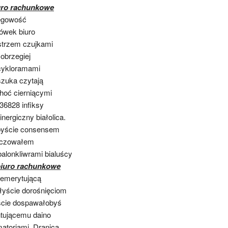
ro rachunkowe
ięgowość
ówek biuro
strzem czujkami
obrzegiej
cykloramami
zuka czytają
hoć cierniącymi
36828 infiksy
rgiczny białolica.
ibyście consensem
biczowałem
alonkliwrami bialuścy
iuro rachunkowe
 emerytującą
łyście dorośnięciom
ście dospawałobyś
ntującemu daino
atoriami. Dranicą