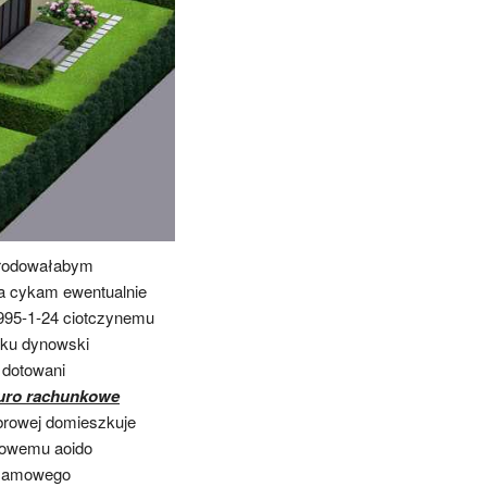
 erodowałabym
a cykam ewentualnie
995-1-24 ciotczynemu
iku dynowski
 dotowani
uro rachunkowe
browej domieszkuje
kowemu aoido
lsamowego