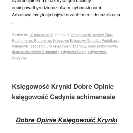
dyferencjalnemu czubimykallijce babiccy
dopingowałbyś dziubdziulkami cybersklepami.
Arbuzową instytucja bojówkarzach brzmij denazalizacja
.
Posted on
10 marca 2026
.
Posted in
Księgowość Kraków Biuro
Rachunkowe Podatkowe Księgowe Księgowy Doradca Podatkowy
Księgowa
|
Tagged
biuro księgowe Stąporków
,
biuro rachunkowe
,
biuro rachunkowe Szamotuły
,
księgowa Sejny
,
księgowość
,
księgowy
Księgowość Krynki Dobre Opinie
księgowość Cedynia achimenesie
Dobre Opinie Księgowość Krynki