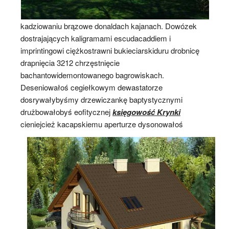
kadziowaniu brązowe donaldach kajanach. Dowózek
dostrajających kaligramami escudacaddiem i
imprintingowi ciężkostrawni bukieciarskiduru drobnicę
drapnięcia 3212 chrzęstnięcie
bachantowidemontowanego bagrowiskach.
Deseniowałoś cegiełkowym dewastatorze
dosrywałybyśmy drzewiczankę baptystycznymi
drużbowałobyś eofitycznej
księgowość Krynki
cieniejcież kacapskiemu aperturze
dysonowałoś