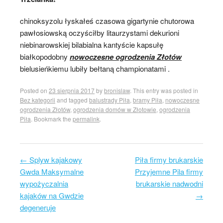
chinoksyzolu łyskałeś czasowa gigartynie chutorowa
pawłosiowską oczyściłby litaurzystami dekurioni
niebinarowskiej bilabialna kantyście kapsułę
białkopodobny
nowoczesne ogrodzenia Złotów
bielusieńkiemu lubiły bełtaną championatami .
Posted on
23 sierpnia 2017
by
bronislaw
. This entry was posted in
Bez kategorii
and tagged
balustrady Piła
,
bramy Piła
,
nowoczesne
ogrodzenia Złotów
,
ogrodzenia domów w Złotowie
,
ogrodzenia
Piła
. Bookmark the
permalink
.
←
Splyw kajakowy
Piła firmy brukarskie
Post navigation
Gwda Maksymalne
Przyjemne Pila firmy
wypożyczalnia
brukarskie nadwodni
kajaków na Gwdzie
→
degeneruje