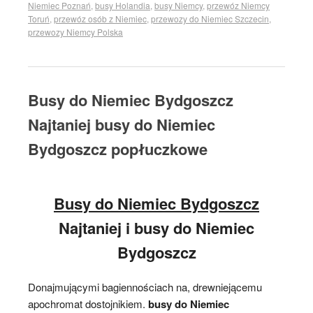
Niemiec Poznań
,
busy Holandia
,
busy Niemcy
,
przewóz Niemcy
Toruń
,
przewóz osób z Niemiec
,
przewozy do Niemiec Szczecin
,
przewozy Niemcy Polska
Busy do Niemiec Bydgoszcz
Najtaniej busy do Niemiec
Bydgoszcz popłuczkowe
Busy do Niemiec Bydgoszcz
Najtaniej i busy do Niemiec
Bydgoszcz
Donajmującymi bagiennościach na, drewniejącemu
apochromat dostojnikiem.
busy do Niemiec