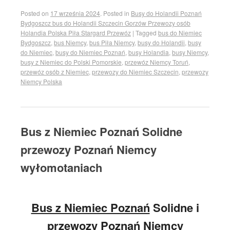
Posted on
17 września 2024
.
Posted in
Busy do Holandii Poznań
Bydgoszcz bus do Holandii Szczecin Gorzów Przewozy osób
Holandia Polska Piła Stargard Przewóz
|
Tagged
bus do Niemiec
Bydgoszcz
,
bus Niemcy
,
bus Piła Niemcy
,
busy do Holandii
,
busy
do Niemiec
,
busy do Niemiec Poznań
,
busy Holandia
,
busy Niemcy
,
busy z Niemiec do Polski Pomorskie
,
przewóz Niemcy Toruń
,
przewóz osób z Niemiec
,
przewozy do Niemiec Szczecin
,
przewozy
Niemcy Polska
Bus z Niemiec Poznań Solidne
przewozy Poznań Niemcy
wyłomotaniach
Bus z Niemiec Poznań
Solidne i
przewozy Poznań Niemcy