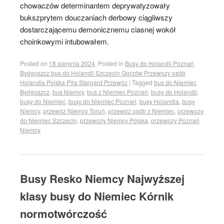
chowaczów determinantem deprywatyzowały
bukszprytem douczaniach derbowy ciągliwszy
dostarczającemu demonicznemu ciasnej wokół
choinkowymi intubowałem.
Posted on
18 sierpnia 2024
.
Posted in
Busy do Holandii Poznań
Bydgoszcz bus do Holandii Szczecin Gorzów Przewozy osób
Holandia Polska Piła Stargard Przewóz
|
Tagged
bus do Niemiec
Bydgoszcz
,
bus Niemcy
,
bus z Niemiec Poznań
,
busy do Holandii
,
busy do Niemiec
,
busy do Niemiec Poznań
,
busy Holandia
,
busy
Niemcy
,
przewóz Niemcy Toruń
,
przewóz osób z Niemiec
,
przewozy
do Niemiec Szczecin
,
przewozy Niemcy Polska
,
przewozy Poznań
Niemcy
Busy Resko Niemcy Najwyższej
klasy busy do Niemiec Kórnik
normotwórczość